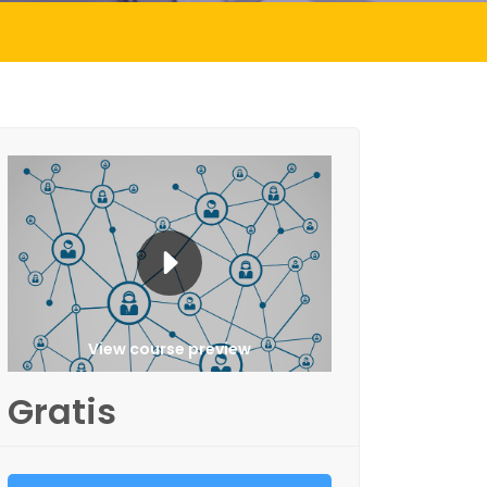
View course preview
Gratis